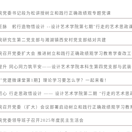
院党委书记段为松讲授树立和践行正确政绩观专题党课
脉 躬行造物悟设计 --设计艺术学院第七期"行走的艺术思政课"
院研究生第二党支部与湘湖镇西安村党支部结对共建
院召开党委扩大会 推进树立和践行正确政绩观学习教育学查改工
提升 同心同力筑平安——设计艺术学院本科生第四党支部与武装部
响”党建微课堂第1期】理论学习要怎么学？一起来看！
心 行走思政悟设计 —— 设计艺术学院第二期 “行走的艺术思政
院召开党委（扩大）会议部署启动树立和践行正确政绩观学习教
院党委领导班子召开2025年度民主生活会