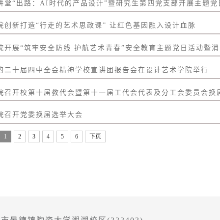
讲堂“出路：AI时代的产品设计”暨研究生第四党支部开展主题党日
院创新打造“行走的艺术思政课” 让红色基因融入设计血脉
院开展“筑牢安全防线 护航艺术青春”安全教育主题党日活动暨消防
的二十届四中全会精神学校宣讲团报告会在设计艺术学院举行
院召开校第十届教代会暨第十一届工代会代表及分工会委员会换
院召开党委换届选举大会
1
2
3
4
5
6
下页