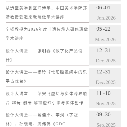
06
-01
从造型美学到空间诗学：中国美术学院郑
靖教授受邀来我院做学术讲座
Jun.
2026
05
-22
宁钢教授为2026年度非遗传承人研修班做
学术讲座
May.
2026
12
-31
设计大讲堂——张明春《数字化产品设
计》
Dec.
2025
12
-31
设计大讲堂——杨玲《弋阳腔视阈中的乐
平古戏台》
Dec.
2025
11
-10
设计大讲堂——邹安《虚幻与实体跨界融
合 趣玩·创研 解锁虚幻引擎与实体创作的
Nov.
2025
跨界新玩法》
09
-30
设计大讲堂——戴佳岸、李炯（字冠
林）、孙晓曦、周伟伟《GDC
Sep.
2025