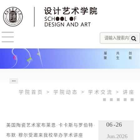
×
凝聚
共生
创新
学院首页
>
学院动态
>
学术交流
>
讲座
06
-26
美国陶瓷艺术家布莱恩·卡卡斯与罗伯特·
布默·穆尔受邀来我校举办学术讲座
Jun.
2026