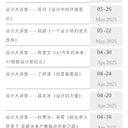
Show2025》
05
-26
设计大讲堂——苏丹《设计中的环境意
识》
May.
2025
05
-22
设计大讲堂——经超《一个设计师的逆天
改命》
May.
2025
04
-30
设计大讲堂——陈奎文《AI汽车的未来：
AI赋能设计新纪元》
Apr.
2025
04
-24
设计大讲堂——丁邦清《创意最美丽》
Apr.
2025
04
-20
设计大讲堂——薛言冰《设计的力量》
Apr.
2025
04
-18
设计大讲堂——杜寒冰、易雪《就业育人
背景下 蓝鲸未来产教融合创新之路》
Apr.
2025